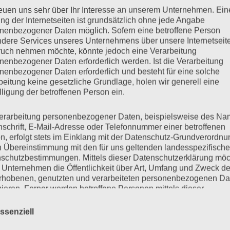
reuen uns sehr über Ihr Interesse an unserem Unternehmen. Ein
ng der Internetseiten ist grundsätzlich ohne jede Angabe
nks
Impressum
Disclaimer
Cookies
Datensc
nenbezogener Daten möglich. Sofern eine betroffene Person
dere Services unseres Unternehmens über unsere Internetseite
uch nehmen möchte, könnte jedoch eine Verarbeitung
nenbezogener Daten erforderlich werden. Ist die Verarbeitung
nenbezogener Daten erforderlich und besteht für eine solche
beitung keine gesetzliche Grundlage, holen wir generell eine
lligung der betroffenen Person ein.
ft
erarbeitung personenbezogener Daten, beispielsweise des Na
nschrift, E-Mail-Adresse oder Telefonnummer einer betroffenen
n, erfolgt stets im Einklang mit der Datenschutz-Grundverordnu
n Übereinstimmung mit den für uns geltenden landesspezifisch
haft Oberpfalz 2018
schutzbestimmungen. Mittels dieser Datenschutzerklärung mö
 Unternehmen die Öffentlichkeit über Art, Umfang und Zweck de
rhobenen, genutzten und verarbeiteten personenbezogenen Da
mieren. Ferner werden betroffene Personen mittels dieser
schutzerklärung über die ihnen zustehenden Rechte aufgeklärt
00 m – Schießen in Traunfeld
ssenziell
aben als für die Verarbeitung Verantwortlicher zahlreiche techn