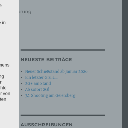
e
hutzerklärung
 in
NEUESTE BEITRÄGE
mens,
Neuer Schießstand ab Januar 2026
ng
Ein letzter Gruß…..
en
2G+ am Stand
chte
Ab sofort 2G!
r von
34. Shooting am Geiersberg
ten
.
ische
AUSSCHREIBUNGEN