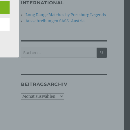
INTERNATIONAL
Long Range Matches by Pressburg Legends
n
Ausschreibungen SASS-Austria
ann.
ise
SUCHEN
Suchen
nach:
 den
e
BEITRAGSARCHIV
nsere
 Um
Beitragsarchiv