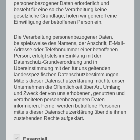
personenbezogener Daten erforderlich und
besteht für eine solche Verarbeitung keine
gesetzliche Grundlage, holen wir generell eine
NEUESTE BEITRÄGE
Einwilligung der betroffenen Person ein.
Neuer Schießstand ab Januar 2026
Die Verarbeitung personenbezogener Daten,
Ein letzter Gruß…..
beispielsweise des Namens, der Anschrift, E-Mail-
Adresse oder Telefonnummer einer betroffenen
2G+ am Stand
Person, erfolgt stets im Einklang mit der
Ab sofort 2G!
Datenschutz-Grundverordnung und in
34. Shooting am Geiersberg
Übereinstimmung mit den für uns geltenden
landesspezifischen Datenschutzbestimmungen.
Mittels dieser Datenschutzerklärung möchte unser
Unternehmen die Öffentlichkeit über Art, Umfang
und Zweck der von uns erhobenen, genutzten und
verarbeiteten personenbezogenen Daten
AUSSCHREIBUNGEN INTERNATIONAL
informieren. Ferner werden betroffene Personen
mittels dieser Datenschutzerklärung über die ihnen
zustehenden Rechte aufgeklärt.
Long Range Matches by Pressburg Legends
Ausschreibungen SASS-Austria
Wir haben als für die Verarbeitung Verantwortlicher
Essenziell
zahlreiche technische und organisatorische