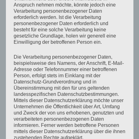
Anspruch nehmen möchte, könnte jedoch eine
Verarbeitung personenbezogener Daten
erforderlich werden. Ist die Verarbeitung
WEITER
personenbezogener Daten erforderlich und
Wurfscheibenschießen Juli 19
Nächster
besteht für eine solche Verarbeitung keine
gesetzliche Grundlage, holen wir generell eine
Beitrag:
Einwilligung der betroffenen Person ein.
Die Verarbeitung personenbezogener Daten,
beispielsweise des Namens, der Anschrift, E-Mail-
Adresse oder Telefonnummer einer betroffenen
NEUESTE BEITRÄGE
Person, erfolgt stets im Einklang mit der
Datenschutz-Grundverordnung und in
Übereinstimmung mit den für uns geltenden
Neuer Schießstand ab Januar 2026
landesspezifischen Datenschutzbestimmungen.
Ein letzter Gruß…..
Mittels dieser Datenschutzerklärung möchte unser
Unternehmen die Öffentlichkeit über Art, Umfang
2G+ am Stand
und Zweck der von uns erhobenen, genutzten und
Ab sofort 2G!
verarbeiteten personenbezogenen Daten
34. Shooting am Geiersberg
informieren. Ferner werden betroffene Personen
mittels dieser Datenschutzerklärung über die ihnen
zustehenden Rechte aufgeklärt.