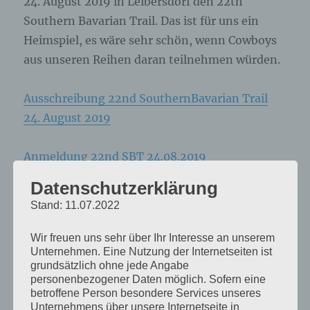
24. August 2019 in Leibersdorf den 22th
Southern Bavarian Trail. Das ist für uns ein
Heimspiel, es wäre sehr schön, wenn Cowboys
aus unseren Reihen daran teilnehmen würden.
Ausschreibung 22nd SouthernBavarian Trail
24. August 2019
Anmeldung 22nd SBT 24.08.2019
Datenschutzerklärung
Autor
Veröffentlicht
Kategorien
Webmaster
10. Juli 2019
CAS
,
Westernschießen
Stand: 11.07.2022
am
Wir freuen uns sehr über Ihr Interesse an unserem
Beitragsnavigation
Unternehmen. Eine Nutzung der Internetseiten ist
grundsätzlich ohne jede Angabe
ZURÜCK
personenbezogener Daten möglich. Sofern eine
31. Shooting am Geiersberg
Vorheriger
betroffene Person besondere Services unseres
Unternehmens über unsere Internetseite in
Beitrag: