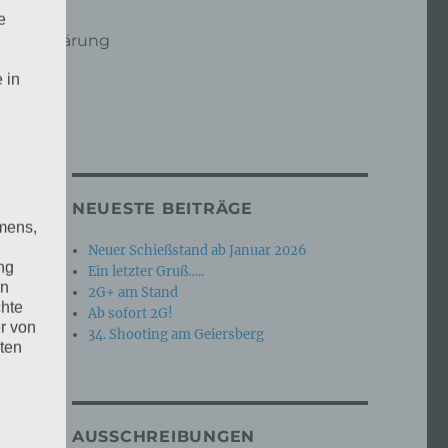
e
hutzerklärung
 in
NEUESTE BEITRÄGE
mens,
Neuer Schießstand ab Januar 2026
ng
Ein letzter Gruß…..
en
2G+ am Stand
chte
Ab sofort 2G!
r von
34. Shooting am Geiersberg
ten
.
ische
AUSSCHREIBUNGEN