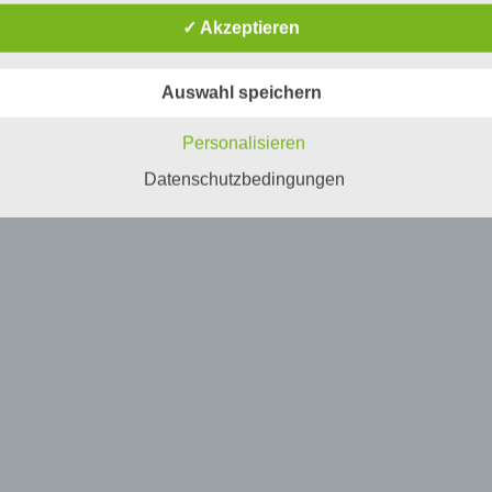
rganisatorische Maßnahmen umgesetzt, um einen möglichst
✓ Akzeptieren
nlosen Schutz der über diese Internetseite verarbeiteten
nenbezogenen Daten sicherzustellen. Dennoch können
netbasierte Datenübertragungen grundsätzlich Sicherheitslücke
Auswahl speichern
isen, sodass ein absoluter Schutz nicht gewährleistet werden k
iesem Grund steht es jeder betroffenen Person frei,
nenbezogene Daten auch auf alternativen Wegen, beispielswe
Personalisieren
onisch, an uns zu übermitteln.
Datenschutzbedingungen
iffsbestimmungen
atenschutzerklärung beruht auf den Begrifflichkeiten, die durch
äischen Richtlinien- und Verordnungsgeber beim Erlass der
schutz-Grundverordnung (DS-GVO) verwendet wurden. Unser
schutzerklärung soll sowohl für die Öffentlichkeit als auch für u
n und Geschäftspartner einfach lesbar und verständlich sein.
zu gewährleisten, möchten wir vorab die verwendeten
flichkeiten erläutern.
erwenden in dieser Datenschutzerklärung unter anderem die
nden Begriffe: