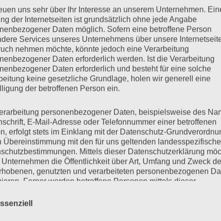
reuen uns sehr über Ihr Interesse an unserem Unternehmen. Ein
ng der Internetseiten ist grundsätzlich ohne jede Angabe
nks
Impressum
Disclaimer
Cookies
Datensc
nenbezogener Daten möglich. Sofern eine betroffene Person
dere Services unseres Unternehmens über unsere Internetseite
uch nehmen möchte, könnte jedoch eine Verarbeitung
nenbezogener Daten erforderlich werden. Ist die Verarbeitung
nenbezogener Daten erforderlich und besteht für eine solche
beitung keine gesetzliche Grundlage, holen wir generell eine
lligung der betroffenen Person ein.
prüfung
erarbeitung personenbezogener Daten, beispielsweise des Na
nschrift, E-Mail-Adresse oder Telefonnummer einer betroffenen
n, erfolgt stets im Einklang mit der Datenschutz-Grundverordnu
hießleiterprüfung (Teil 1und 2) statt.
Vorgaben
,
n Übereinstimmung mit den für uns geltenden landesspezifisch
schutzbestimmungen. Mittels dieser Datenschutzerklärung mö
 Unternehmen die Öffentlichkeit über Art, Umfang und Zweck de
rhobenen, genutzten und verarbeiteten personenbezogenen Da
mieren. Ferner werden betroffene Personen mittels dieser
schutzerklärung über die ihnen zustehenden Rechte aufgeklärt
ssenziell
aben als für die Verarbeitung Verantwortlicher zahlreiche techn