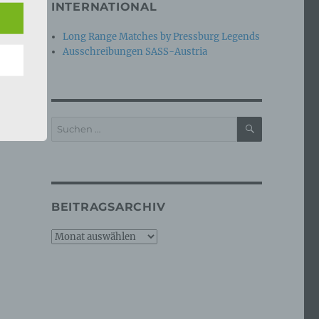
INTERNATIONAL
Long Range Matches by Pressburg Legends
n
Ausschreibungen SASS-Austria
ann.
ise
SUCHEN
Suchen
nach:
 den
e
BEITRAGSARCHIV
nsere
 Um
Beitragsarchiv