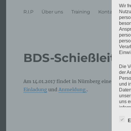
Wir f
Nutzu
R.I.P
Über uns
Training
Kontakt
Li
perso
beson
Anspr
perso
perso
Verar
Einwi
BDS-Schießleiter
Die V
der A
Perso
Am 14.01.2017 findet in Nürnberg eine BDS-Sc
und i
Einladung
und
Anmeldung.
.
Daten
unser
uns e
infor
Daten
E
Wir h